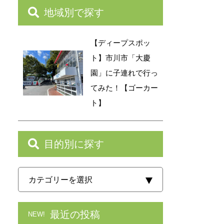
地域別で探す
【ディープスポッ
ト】市川市「大慶
園」に子連れで行っ
てみた！【ゴーカー
ト】
目的別に探す
最近の投稿
NEW!