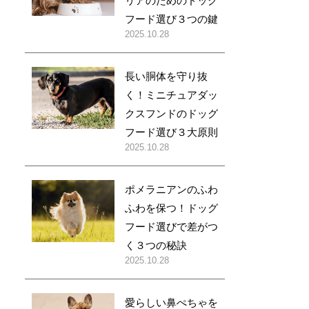
リアのためのドッグ
フード選び３つの鍵
2025.10.28
長い胴体を守り抜
く！ミニチュアダッ
クスフンドのドッグ
フード選び３大原則
2025.10.28
ポメラニアンのふわ
ふわを保つ！ドッグ
フード選びで差がつ
く３つの秘訣
2025.10.28
愛らしい鼻ぺちゃを