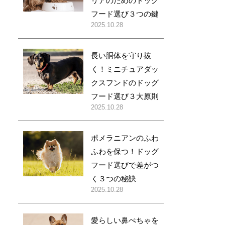
リアのためのドッグ
フード選び３つの鍵
2025.10.28
長い胴体を守り抜
く！ミニチュアダッ
クスフンドのドッグ
フード選び３大原則
2025.10.28
ポメラニアンのふわ
ふわを保つ！ドッグ
フード選びで差がつ
く３つの秘訣
2025.10.28
愛らしい鼻ぺちゃを