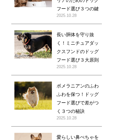
リアのためのドッグ
フード選び３つの鍵
2025.10.28
長い胴体を守り抜
く！ミニチュアダッ
クスフンドのドッグ
フード選び３大原則
2025.10.28
ポメラニアンのふわ
ふわを保つ！ドッグ
フード選びで差がつ
く３つの秘訣
2025.10.28
愛らしい鼻ぺちゃを