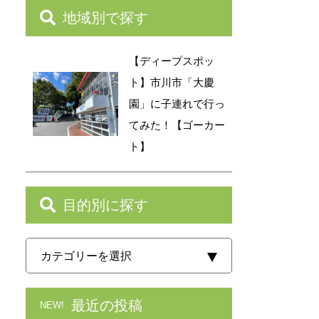
地域別で探す
【ディープスポッ
ト】市川市「大慶
園」に子連れで行っ
てみた！【ゴーカー
ト】
目的別に探す
最近の投稿
NEW!