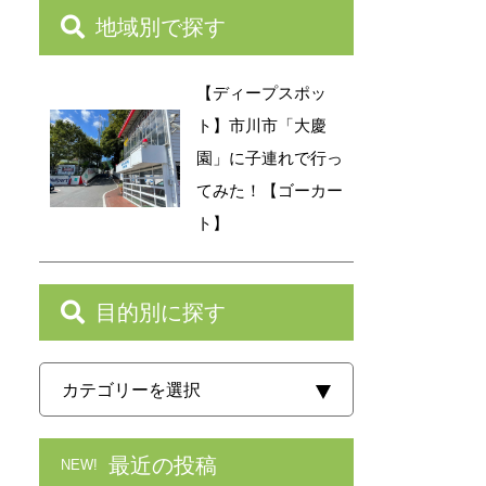
地域別で探す
【ディープスポッ
ト】市川市「大慶
園」に子連れで行っ
てみた！【ゴーカー
ト】
目的別に探す
最近の投稿
NEW!