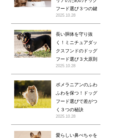
リアのためのドッグ
フード選び３つの鍵
2025.10.28
長い胴体を守り抜
く！ミニチュアダッ
クスフンドのドッグ
フード選び３大原則
2025.10.28
ポメラニアンのふわ
ふわを保つ！ドッグ
フード選びで差がつ
く３つの秘訣
2025.10.28
愛らしい鼻ぺちゃを