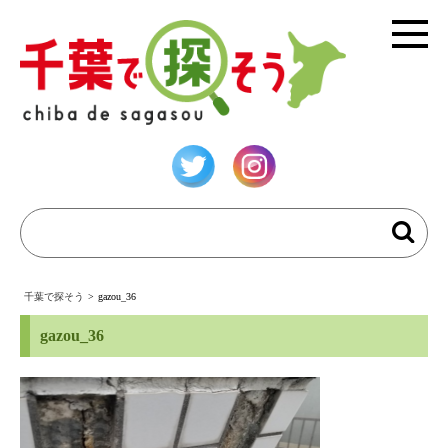
千葉で探そう
>
gazou_36
gazou_36