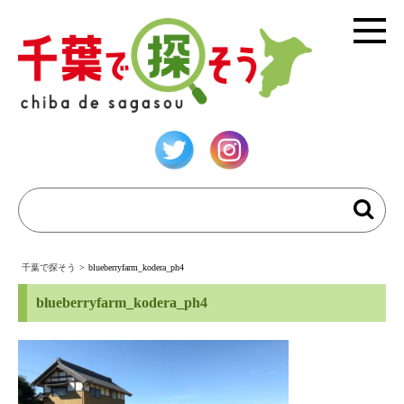
千葉で探そう
>
blueberryfarm_kodera_ph4
blueberryfarm_kodera_ph4