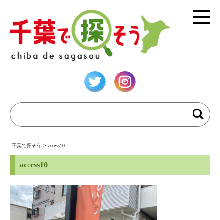
千葉で探そう
>
access10
access10