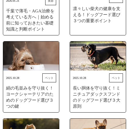
2026.01.21
美容
凛々しい柴犬の健康を支
千葉で薄毛・AGA治療を
える！ドッグフード選び
考えている方へ｜始める
３つの重要ポイント
前に知っておきたい基礎
知識と判断ポイント
2025.10.28
ペット
2025.10.28
ペット
絹の毛並みを守り抜く！
長い胴体を守り抜く！ミ
ヨークシャーテリアのた
ニチュアダックスフンド
めのドッグフード選び３
のドッグフード選び３大
つの鍵
原則