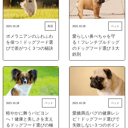
2025.10.28
美容
2025.10.28
ペット
ポメラニアンのふわふわ
愛らしい鼻ぺちゃを守
を保つ！ドッグフード選
る！フレンチブルドッグ
びで差がつく３つの秘訣
のドッグフード選び３大
鉄則
2025.10.28
ペット
2025.10.28
ペット
軽やかに舞うパピヨン
愛嬌満点パグの健康レシ
へ！健康と美しさを支え
ピ！ドッグフード選びで
るドッグフード選びの極
失敗しない３つのポイン