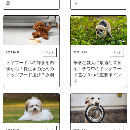
意
ト
2025.10.28
ペット
2025.10.28
ペット
トイプードルの輝きを内
華奢な愛犬に最適な栄養
側から！長生きのための
を！チワワのドッグフー
ドッグフード選び３原則
ド選び３つの重要ポイン
ト