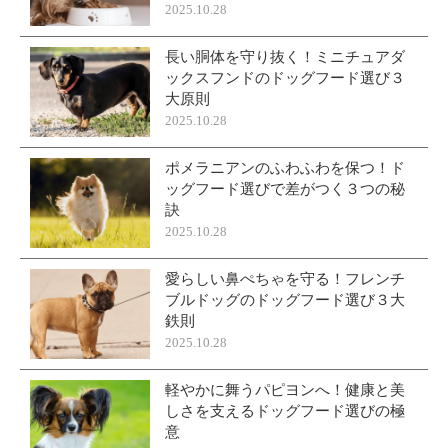
2025.10.28
長い胴体を守り抜く！ミニチュアダ
ックスフンドのドッグフード選び３
大原則
2025.10.28
ポメラニアンのふわふわを保つ！ド
ッグフード選びで差がつく３つの秘
訣
2025.10.28
愛らしい鼻ぺちゃを守る！フレンチ
ブルドッグのドッグフード選び３大
鉄則
2025.10.28
軽やかに舞うパピヨンへ！健康と美
しさを支えるドッグフード選びの極
意