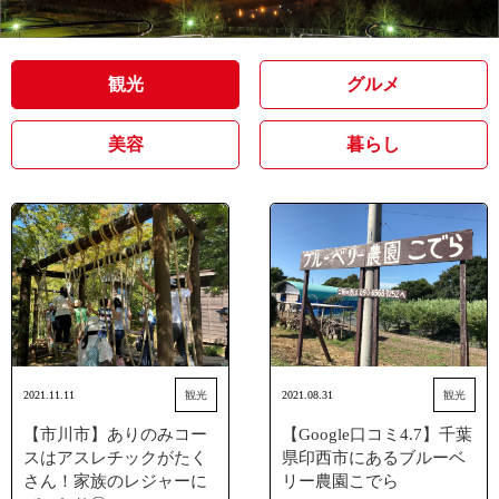
観光
グルメ
美容
暮らし
2021.11.11
観光
2021.08.31
観光
【市川市】ありのみコー
【Google口コミ4.7】千葉
スはアスレチックがたく
県印西市にあるブルーベ
さん！家族のレジャーに
リー農園こでら