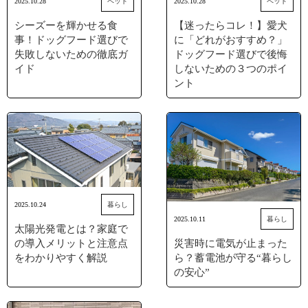
2025.10.28
ペット
2025.10.28
ペット
シーズーを輝かせる食
【迷ったらコレ！】愛犬
事！ドッグフード選びで
に「どれがおすすめ？」
失敗しないための徹底ガ
ドッグフード選びで後悔
イド
しないための３つのポイ
ント
2025.10.24
暮らし
2025.10.11
暮らし
太陽光発電とは？家庭で
の導入メリットと注意点
災害時に電気が止まった
をわかりやすく解説
ら？蓄電池が守る“暮らし
の安心”