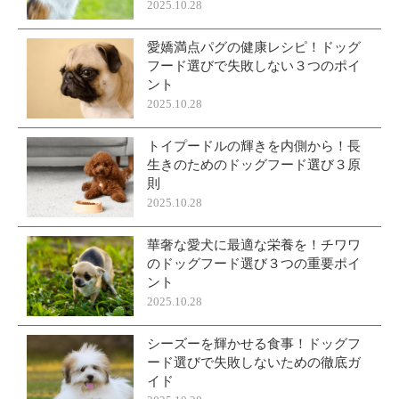
2025.10.28
愛嬌満点パグの健康レシピ！ドッグ
フード選びで失敗しない３つのポイ
ント
2025.10.28
トイプードルの輝きを内側から！長
生きのためのドッグフード選び３原
則
2025.10.28
華奢な愛犬に最適な栄養を！チワワ
のドッグフード選び３つの重要ポイ
ント
2025.10.28
シーズーを輝かせる食事！ドッグフ
ード選びで失敗しないための徹底ガ
イド