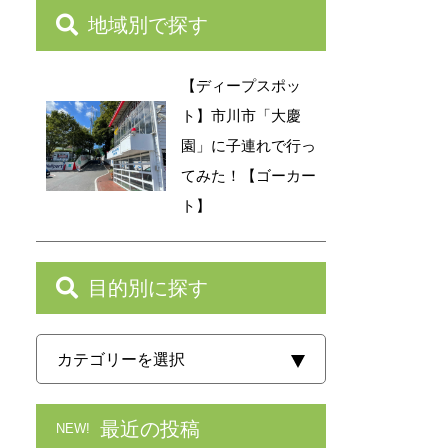
地域別で探す
【ディープスポッ
ト】市川市「大慶
園」に子連れで行っ
てみた！【ゴーカー
ト】
目的別に探す
最近の投稿
NEW!