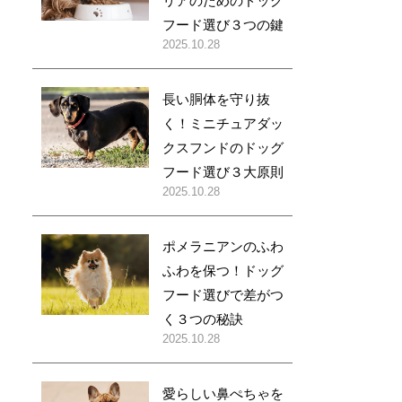
リアのためのドッグ
フード選び３つの鍵
2025.10.28
長い胴体を守り抜
く！ミニチュアダッ
クスフンドのドッグ
フード選び３大原則
2025.10.28
ポメラニアンのふわ
ふわを保つ！ドッグ
フード選びで差がつ
く３つの秘訣
2025.10.28
愛らしい鼻ぺちゃを