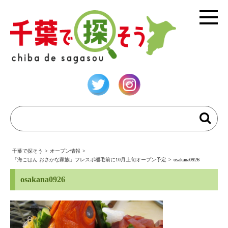
千葉で探そう
>
オープン情報
>
「海ごはん おさかな家族」フレスポ稲毛前に10月上旬オープン予定
>
osakana0926
osakana0926