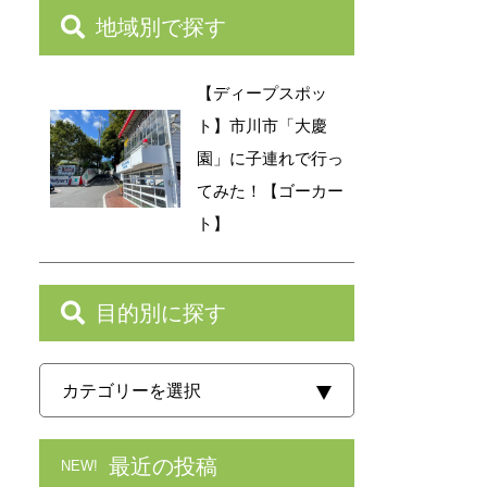
地域別で探す
【ディープスポッ
ト】市川市「大慶
園」に子連れで行っ
てみた！【ゴーカー
ト】
目的別に探す
最近の投稿
NEW!