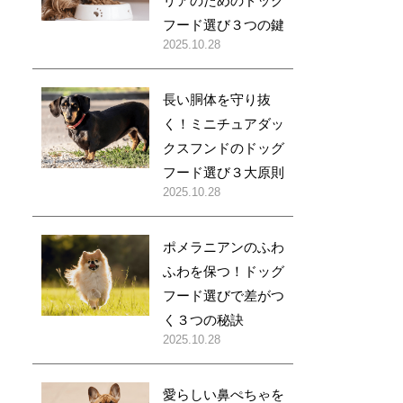
リアのためのドッグ
フード選び３つの鍵
2025.10.28
長い胴体を守り抜
く！ミニチュアダッ
クスフンドのドッグ
フード選び３大原則
2025.10.28
ポメラニアンのふわ
ふわを保つ！ドッグ
フード選びで差がつ
く３つの秘訣
2025.10.28
愛らしい鼻ぺちゃを