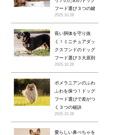
リアのためのドッグ
フード選び３つの鍵
2025.10.28
長い胴体を守り抜
く！ミニチュアダッ
クスフンドのドッグ
フード選び３大原則
2025.10.28
ポメラニアンのふわ
ふわを保つ！ドッグ
フード選びで差がつ
く３つの秘訣
2025.10.28
愛らしい鼻ぺちゃを