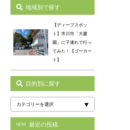
地域別で探す
【ディープスポッ
ト】市川市「大慶
園」に子連れで行っ
てみた！【ゴーカー
ト】
目的別に探す
最近の投稿
NEW!